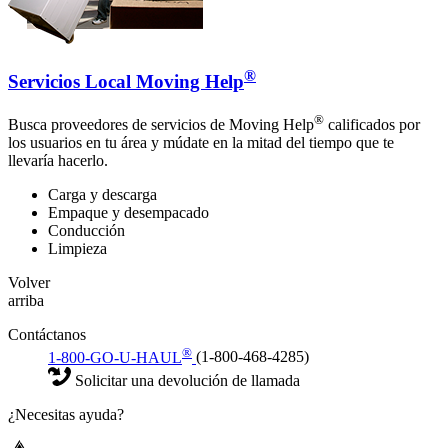
®
Servicios Local Moving Help
®
Busca proveedores de servicios de Moving Help
calificados por
los usuarios en tu área y múdate en la mitad del tiempo que te
llevaría hacerlo.
Carga y descarga
Empaque y desempacado
Conducción
Limpieza
Volver
arriba
Contáctanos
®
1-800-GO-U-HAUL
(1-800-468-4285)
Solicitar una devolución de llamada
¿Necesitas ayuda?