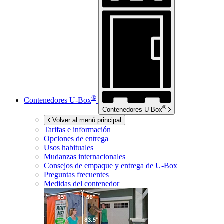
®
Contenedores
U-Box
®
Contenedores
U-Box
Volver al menú principal
Tarifas e información
Opciones de entrega
Usos habituales
Mudanzas internacionales
Consejos de empaque y entrega de
U-Box
Preguntas frecuentes
Medidas del contenedor