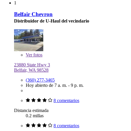
1
Belfair Chevron
Distribuidor de U-Haul del vecindario
Ver
fotos
23880 State Hwy 3
Belfair, WA 98528
(360) 277-3465
Hoy abierto de 7 a. m. - 9 p. m.
8 comentarios
Distancia estimada
0.2 millas
8 comentarios