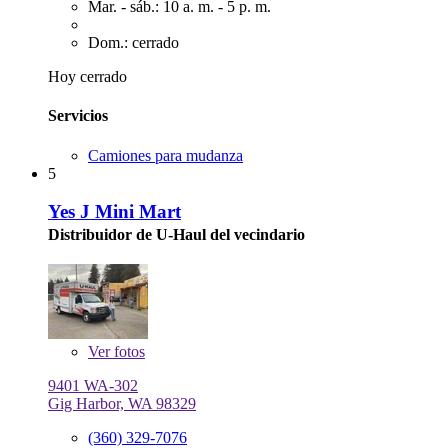
Mar. - sáb.: 10 a. m. - 5 p. m.
Dom.: cerrado
Hoy cerrado
Servicios
Camiones para mudanza
5
Yes J Mini Mart
Distribuidor de U-Haul del vecindario
Ver
fotos
9401 WA-302
Gig Harbor, WA 98329
(360) 329-7076