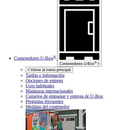
®
Contenedores
U-Box
®
Contenedores
U-Box
Volver al menú principal
Tarifas e información
Opciones de entrega
Usos habituales
Mudanzas internacionales
Consejos de empaque y entrega de
U-Box
Preguntas frecuentes
Medidas del contenedor