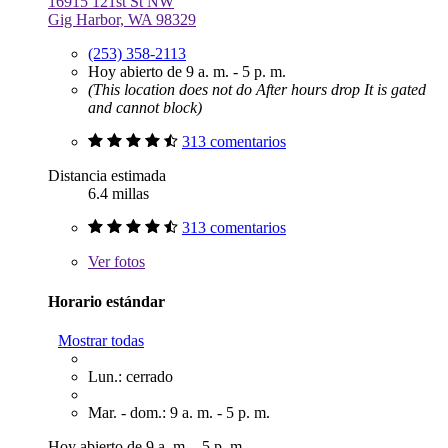
16915 121st St NW
Gig Harbor, WA 98329
(253) 358-2113
Hoy abierto de 9 a. m. - 5 p. m.
(This location does not do After hours drop It is gated
and cannot block)
313 comentarios
Distancia estimada
6.4 millas
313 comentarios
Ver
fotos
Horario estándar
Mostrar todas
Lun.: cerrado
Mar. - dom.: 9 a. m. - 5 p. m.
Hoy abierto de 9 a. m. - 5 p. m.