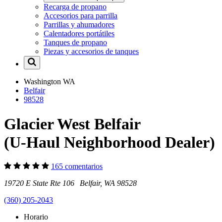
Recarga de propano
Accesorios para parrilla
Parrillas y ahumadores
Calentadores portátiles
Tanques de propano
Piezas y accesorios de tanques
Washington
WA
Belfair
98528
Glacier West Belfair
(U-Haul Neighborhood Dealer)
165 comentarios
19720 E State Rte 106 Belfair, WA 98528
(360) 205-2043
Horario