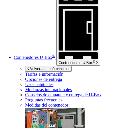
®
Contenedores
U-Box
®
Contenedores
U-Box
Volver al menú principal
Tarifas e información
Opciones de entrega
Usos habituales
Mudanzas internacionales
Consejos de empaque y entrega de
U-Box
Preguntas frecuentes
Medidas del contenedor