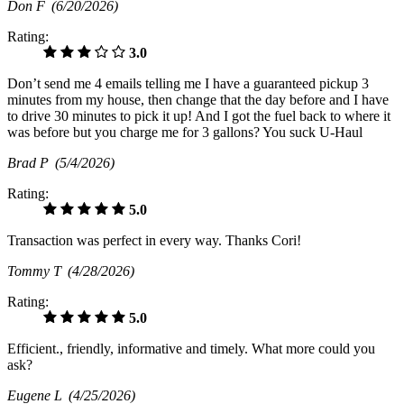
Don F
(6/20/2026)
Rating:
3.0
Don’t send me 4 emails telling me I have a guaranteed pickup 3
minutes from my house, then change that the day before and I have
to drive 30 minutes to pick it up! And I got the fuel back to where it
was before but you charge me for 3 gallons? You suck U-Haul
Brad P
(5/4/2026)
Rating:
5.0
Transaction was perfect in every way. Thanks Cori!
Tommy T
(4/28/2026)
Rating:
5.0
Efficient., friendly, informative and timely. What more could you
ask?
Eugene L
(4/25/2026)