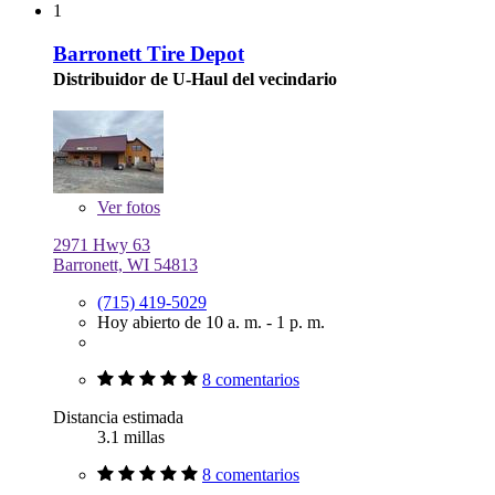
1
Barronett Tire Depot
Distribuidor de U-Haul del vecindario
Ver
fotos
2971 Hwy 63
Barronett, WI 54813
(715) 419-5029
Hoy abierto de 10 a. m. - 1 p. m.
8 comentarios
Distancia estimada
3.1 millas
8 comentarios