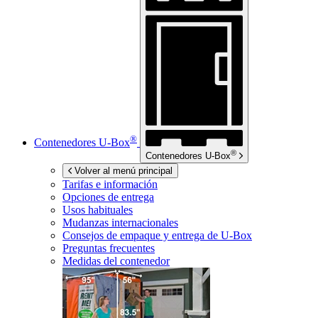
®
Contenedores
U-Box
®
Contenedores
U-Box
Volver al menú principal
Tarifas e información
Opciones de entrega
Usos habituales
Mudanzas internacionales
Consejos de empaque y entrega de
U-Box
Preguntas frecuentes
Medidas del contenedor