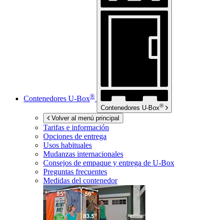
®
Contenedores
U-Box
®
Contenedores
U-Box
Volver al menú principal
Tarifas e información
Opciones de entrega
Usos habituales
Mudanzas internacionales
Consejos de empaque y entrega de
U-Box
Preguntas frecuentes
Medidas del contenedor