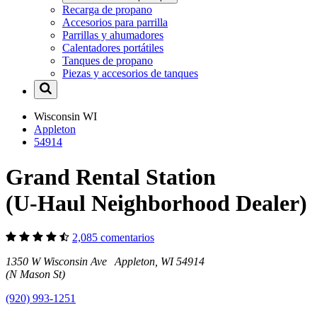
Recarga de propano
Accesorios para parrilla
Parrillas y ahumadores
Calentadores portátiles
Tanques de propano
Piezas y accesorios de tanques
Wisconsin
WI
Appleton
54914
Grand Rental Station
(U-Haul Neighborhood Dealer)
2,085 comentarios
1350 W Wisconsin Ave Appleton, WI 54914
(N Mason St)
(920) 993-1251