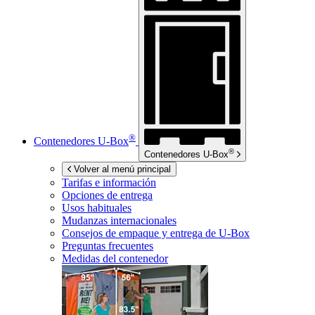
®
Contenedores
U-Box
®
Contenedores
U-Box
Volver al menú principal
Tarifas e información
Opciones de entrega
Usos habituales
Mudanzas internacionales
Consejos de empaque y entrega de
U-Box
Preguntas frecuentes
Medidas del contenedor