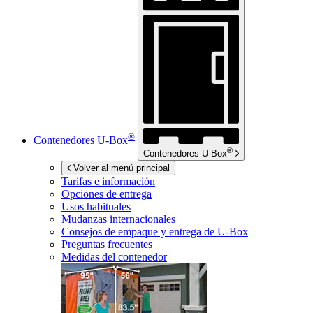
®
Contenedores
U-Box
®
Contenedores
U-Box
Volver al menú principal
Tarifas e información
Opciones de entrega
Usos habituales
Mudanzas internacionales
Consejos de empaque y entrega de
U-Box
Preguntas frecuentes
Medidas del contenedor