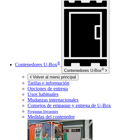
®
Contenedores
U-Box
®
Contenedores
U-Box
Volver al menú principal
Tarifas e información
Opciones de entrega
Usos habituales
Mudanzas internacionales
Consejos de empaque y entrega de
U-Box
Preguntas frecuentes
Medidas del contenedor