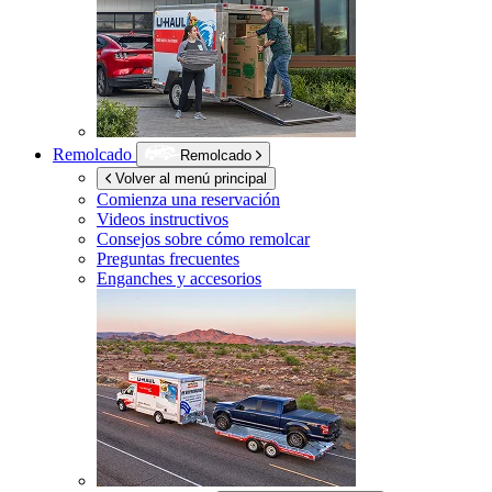
Remolcado
Remolcado
Volver al menú principal
Comienza una reservación
Videos instructivos
Consejos sobre cómo remolcar
Preguntas frecuentes
Enganches y accesorios