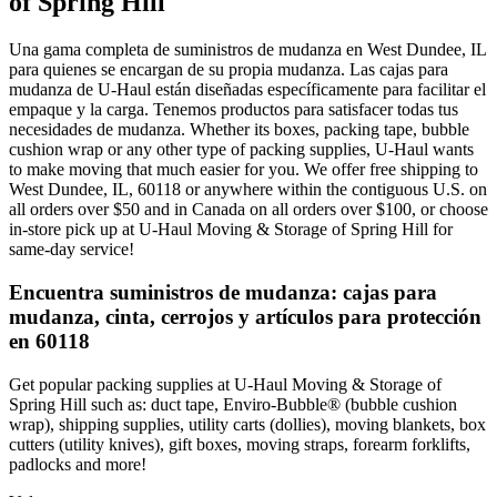
of Spring Hill
Una gama completa de suministros de mudanza en West Dundee, IL
para quienes se encargan de su propia mudanza. Las cajas para
mudanza de U-Haul están diseñadas específicamente para facilitar el
empaque y la carga. Tenemos productos para satisfacer todas tus
necesidades de mudanza. Whether its boxes, packing tape, bubble
cushion wrap or any other type of packing supplies, U-Haul wants
to make moving that much easier for you. We offer free shipping to
West Dundee, IL, 60118 or anywhere within the contiguous U.S. on
all orders over $50 and in Canada on all orders over $100, or choose
in-store pick up at U-Haul Moving & Storage of Spring Hill for
same-day service!
Encuentra suministros de mudanza: cajas para
mudanza, cinta, cerrojos y artículos para protección
en 60118
Get popular packing supplies at U-Haul Moving & Storage of
Spring Hill such as: duct tape, Enviro-Bubble® (bubble cushion
wrap), shipping supplies, utility carts (dollies), moving blankets, box
cutters (utility knives), gift boxes, moving straps, forearm forklifts,
padlocks and more!