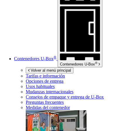
®
Contenedores
U-Box
®
Contenedores
U-Box
Volver al menú principal
Tarifas e información
Opciones de entrega
Usos habituales
Mudanzas internacionales
Consejos de empaque y entrega de
U-Box
Preguntas frecuentes
Medidas del contenedor