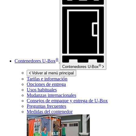
®
Contenedores
U-Box
®
Contenedores
U-Box
Volver al menú principal
Tarifas e información
Opciones de entrega
Usos habituales
Mudanzas internacionales
Consejos de empaque y entrega de
U-Box
Preguntas frecuentes
Medidas del contenedor