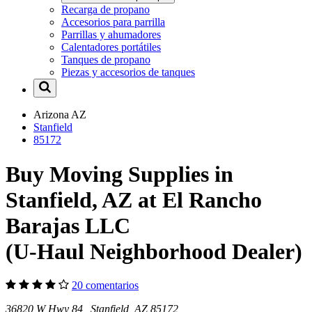
Recarga de propano
Accesorios para parrilla
Parrillas y ahumadores
Calentadores portátiles
Tanques de propano
Piezas y accesorios de tanques
Arizona
AZ
Stanfield
85172
Buy Moving Supplies in
Stanfield, AZ at El Rancho
Barajas LLC
(U-Haul Neighborhood Dealer)
20 comentarios
36820 W Hwy 84 Stanfield, AZ 85172