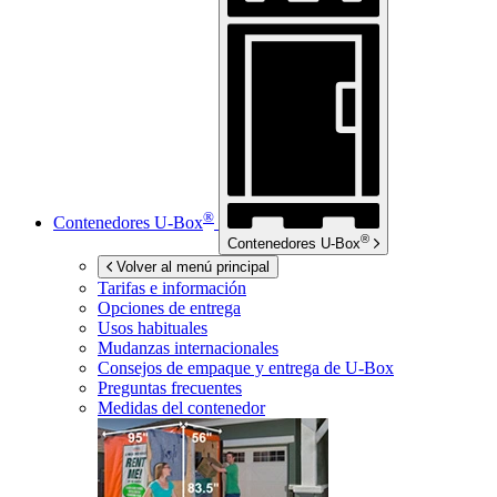
®
Contenedores
U-Box
®
Contenedores
U-Box
Volver al menú principal
Tarifas e información
Opciones de entrega
Usos habituales
Mudanzas internacionales
Consejos de empaque y entrega de
U-Box
Preguntas frecuentes
Medidas del contenedor