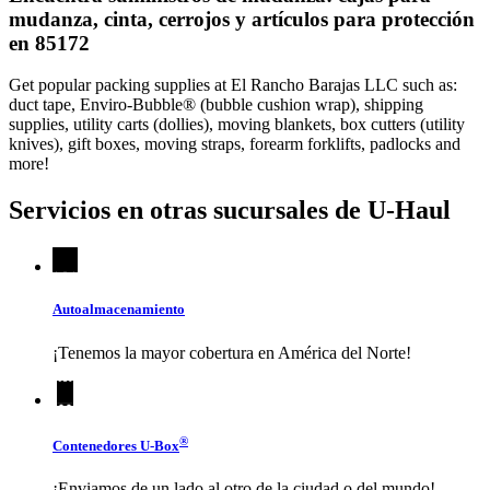
mudanza, cinta, cerrojos y artículos para protección
en 85172
Get popular packing supplies at El Rancho Barajas LLC such as:
duct tape, Enviro-Bubble® (bubble cushion wrap), shipping
supplies, utility carts (dollies), moving blankets, box cutters (utility
knives), gift boxes, moving straps, forearm forklifts, padlocks and
more!
Servicios en otras sucursales de
U-Haul
Autoalmacenamiento
¡Tenemos la mayor cobertura en América del Norte!
®
Contenedores
U-Box
¡Enviamos de un lado al otro de la ciudad o del mundo!