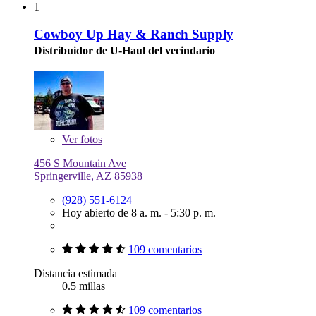
1
Cowboy Up Hay & Ranch Supply
Distribuidor de U-Haul del vecindario
Ver
fotos
456 S Mountain Ave
Springerville, AZ 85938
(928) 551-6124
Hoy abierto de 8 a. m. - 5:30 p. m.
109 comentarios
Distancia estimada
0.5 millas
109 comentarios