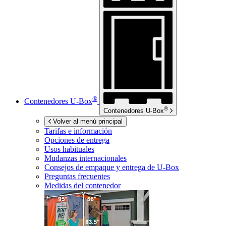
®
Contenedores
U-Box
®
Contenedores
U-Box
Volver al menú principal
Tarifas e información
Opciones de entrega
Usos habituales
Mudanzas internacionales
Consejos de empaque y entrega de
U-Box
Preguntas frecuentes
Medidas del contenedor