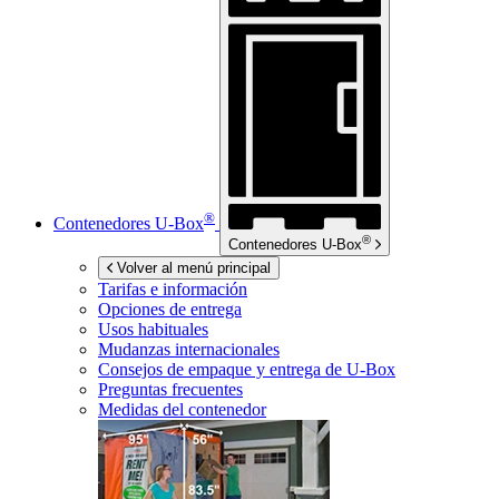
®
Contenedores
U-Box
®
Contenedores
U-Box
Volver al menú principal
Tarifas e información
Opciones de entrega
Usos habituales
Mudanzas internacionales
Consejos de empaque y entrega de
U-Box
Preguntas frecuentes
Medidas del contenedor