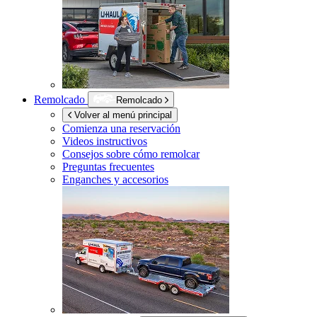
Remolcado
Remolcado
Volver al menú principal
Comienza una reservación
Videos instructivos
Consejos sobre cómo remolcar
Preguntas frecuentes
Enganches y accesorios