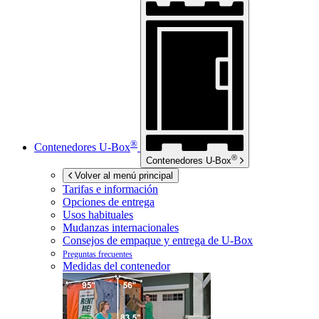
®
Contenedores
U-Box
®
Contenedores
U-Box
Volver al menú principal
Tarifas e información
Opciones de entrega
Usos habituales
Mudanzas internacionales
Consejos de empaque y entrega de
U-Box
Preguntas frecuentes
Medidas del contenedor