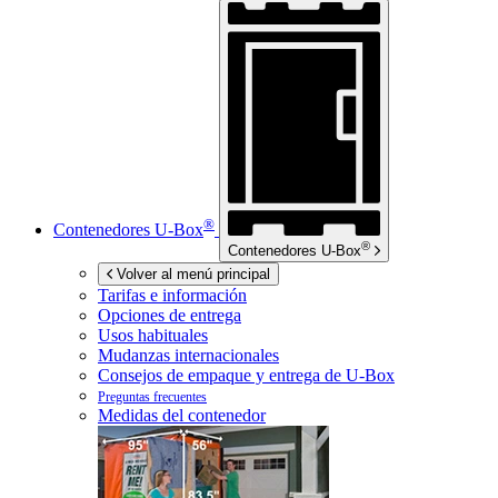
®
Contenedores
U-Box
®
Contenedores
U-Box
Volver al menú principal
Tarifas e información
Opciones de entrega
Usos habituales
Mudanzas internacionales
Consejos de empaque y entrega de
U-Box
Preguntas frecuentes
Medidas del contenedor