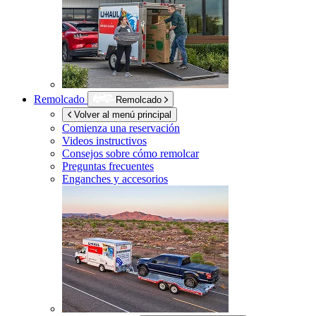
Remolcado
Remolcado
Volver al menú principal
Comienza una reservación
Videos instructivos
Consejos sobre cómo remolcar
Preguntas frecuentes
Enganches y accesorios