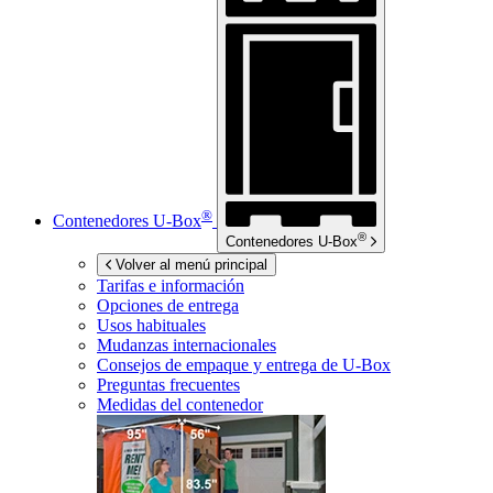
®
Contenedores
U-Box
®
Contenedores
U-Box
Volver al menú principal
Tarifas e información
Opciones de entrega
Usos habituales
Mudanzas internacionales
Consejos de empaque y entrega de
U-Box
Preguntas frecuentes
Medidas del contenedor