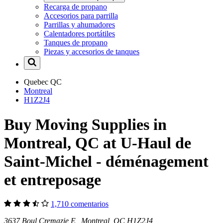
Recarga de propano
Accesorios para parrilla
Parrillas y ahumadores
Calentadores portátiles
Tanques de propano
Piezas y accesorios de tanques
Quebec
QC
Montreal
H1Z2J4
Buy Moving Supplies in
Montreal, QC at U-Haul de
Saint-Michel - déménagement
et entreposage
1,710 comentarios
3637 Boul Cremazie E Montreal, QC H1Z2J4