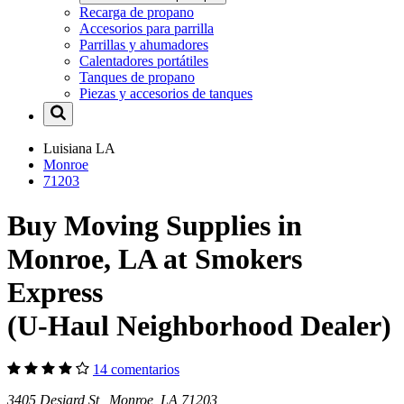
Recarga de propano
Accesorios para parrilla
Parrillas y ahumadores
Calentadores portátiles
Tanques de propano
Piezas y accesorios de tanques
Luisiana
LA
Monroe
71203
Buy Moving Supplies in
Monroe, LA at Smokers
Express
(U-Haul Neighborhood Dealer)
14 comentarios
3405 Desiard St Monroe, LA 71203