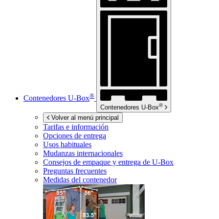
®
Contenedores
U-Box
®
Contenedores
U-Box
Volver al menú principal
Tarifas e información
Opciones de entrega
Usos habituales
Mudanzas internacionales
Consejos de empaque y entrega de
U-Box
Preguntas frecuentes
Medidas del contenedor