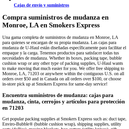
Cajas de envío y suministros
Compra suministros de mudanza en
Monroe, LA en Smokers Express
Una gama completa de suministros de mudanza en Monroe, LA
para quienes se encargan de su propia mudanza. Las cajas para
mudanza de U-Haul están diseñadas específicamente para facilitar el
empaque y la carga. Tenemos productos para satisfacer todas tus
necesidades de mudanza. Whether its boxes, packing tape, bubble
cushion wrap or any other type of packing supplies, U-Haul wants
to make moving that much easier for you. We offer free shipping to
Monroe, LA, 71203 or anywhere within the contiguous U.S. on all
orders over $50 and in Canada on all orders over $100, or choose
in-store pick up at Smokers Express for same-day service!
Encuentra suministros de mudanza: cajas para
mudanza, cinta, cerrojos y artículos para protección
en 71203
Get popular packing supplies at Smokers Express such as: duct tape,
Enviro-Bubble® (bubble cushion wrap), shipping supplies, utility