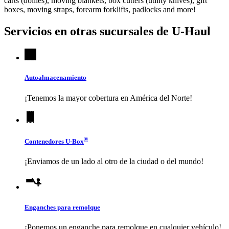
carts (dollies), moving blankets, box cutters (utility knives), gift
boxes, moving straps, forearm forklifts, padlocks and more!
Servicios en otras sucursales de
U-Haul
Autoalmacenamiento
¡Tenemos la mayor cobertura en América del Norte!
®
Contenedores
U-Box
¡Enviamos de un lado al otro de la ciudad o del mundo!
Enganches para remolque
¡Ponemos un enganche para remolque en cualquier vehículo!