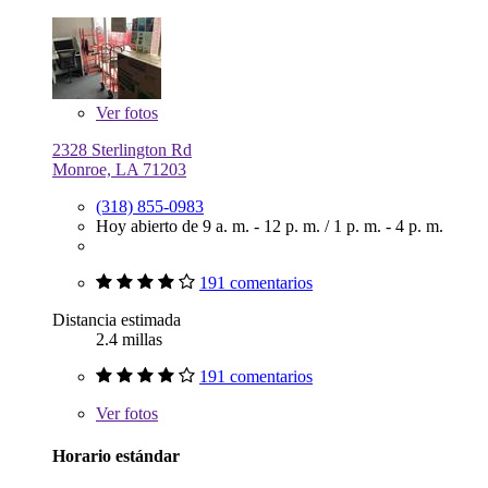
Ver
fotos
2328 Sterlington Rd
Monroe, LA 71203
(318) 855-0983
Hoy abierto de
9 a. m. - 12 p. m.
/
1 p. m. - 4 p. m.
191 comentarios
Distancia estimada
2.4 millas
191 comentarios
Ver
fotos
Horario estándar