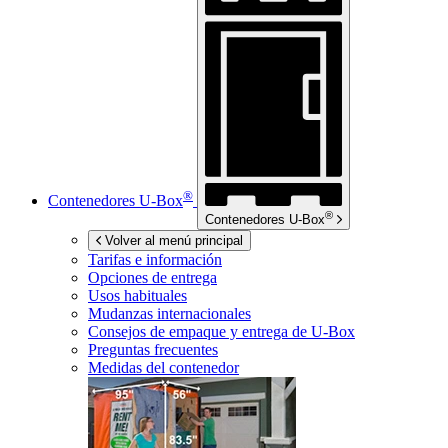
®
Contenedores
U-Box
®
Contenedores
U-Box
Volver al menú principal
Tarifas e información
Opciones de entrega
Usos habituales
Mudanzas internacionales
Consejos de empaque y entrega de
U-Box
Preguntas frecuentes
Medidas del contenedor