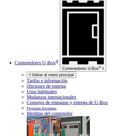
®
Contenedores
U-Box
®
Contenedores
U-Box
Volver al menú principal
Tarifas e información
Opciones de entrega
Usos habituales
Mudanzas internacionales
Consejos de empaque y entrega de
U-Box
Preguntas frecuentes
Medidas del contenedor