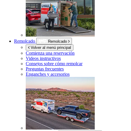
Remolcado
Remolcado
Volver al menú principal
Comienza una reservación
Videos instructivos
Consejos sobre cómo remolcar
Preguntas frecuentes
Enganches y accesorios