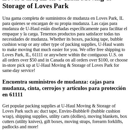
Storage of Loves Park
Una gama completa de suministros de mudanza en Loves Park, IL
para quienes se encargan de su propia mudanza. Las cajas para
mudanza de U-Haul están diseñadas específicamente para facilitar el
empaque y la carga. Tenemos productos para satisfacer todas tus
necesidades de mudanza. Whether its boxes, packing tape, bubble
cushion wrap or any other type of packing supplies, U-Haul wants
to make moving that much easier for you. We offer free shipping to
Loves Park, IL, 61111 or anywhere within the contiguous U.S. on
all orders over $50 and in Canada on all orders over $100, or choose
in-store pick up at U-Haul Moving & Storage of Loves Park for
same-day service!
Encuentra suministros de mudanza: cajas para
mudanza, cinta, cerrojos y artículos para protección
en 61111
Get popular packing supplies at U-Haul Moving & Storage of
Loves Park such as: duct tape, Enviro-Bubble® (bubble cushion
wrap), shipping supplies, utility carts (dollies), moving blankets, box
cutters (utility knives), gift boxes, moving straps, forearm forklifts,
padlocks and more!