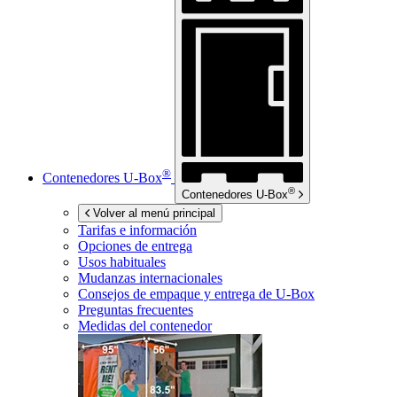
®
Contenedores
U-Box
®
Contenedores
U-Box
Volver al menú principal
Tarifas e información
Opciones de entrega
Usos habituales
Mudanzas internacionales
Consejos de empaque y entrega de
U-Box
Preguntas frecuentes
Medidas del contenedor