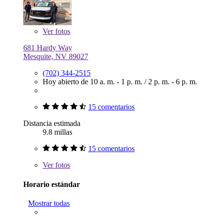
Ver
fotos
681 Hardy Way
Mesquite, NV 89027
(702) 344-2515
Hoy abierto de
10 a. m. - 1 p. m.
/
2 p. m. - 6 p. m.
15 comentarios
Distancia estimada
9.8 millas
15 comentarios
Ver
fotos
Horario estándar
Mostrar todas