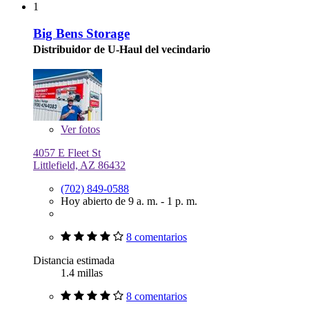
1
Big Bens Storage
Distribuidor de U-Haul del vecindario
Ver
fotos
4057 E Fleet St
Littlefield, AZ 86432
(702) 849-0588
Hoy abierto de 9 a. m. - 1 p. m.
8 comentarios
Distancia estimada
1.4 millas
8 comentarios