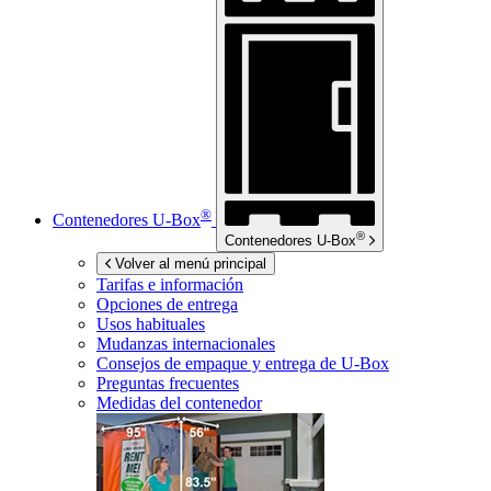
®
Contenedores
U-Box
®
Contenedores
U-Box
Volver al menú principal
Tarifas e información
Opciones de entrega
Usos habituales
Mudanzas internacionales
Consejos de empaque y entrega de
U-Box
Preguntas frecuentes
Medidas del contenedor