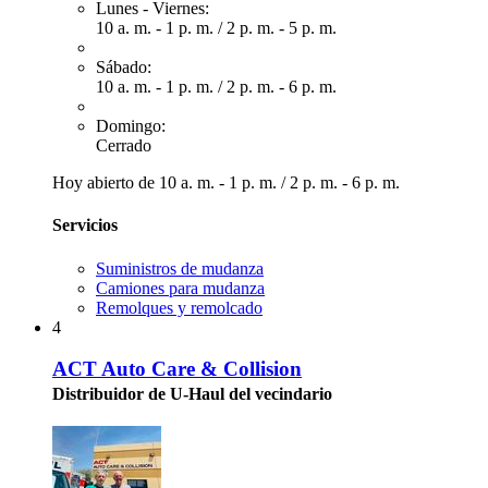
Lunes - Viernes:
10 a. m. - 1 p. m.
/
2 p. m. - 5 p. m.
Sábado:
10 a. m. - 1 p. m.
/
2 p. m. - 6 p. m.
Domingo:
Cerrado
Hoy abierto de
10 a. m. - 1 p. m.
/
2 p. m. - 6 p. m.
Servicios
Suministros de mudanza
Camiones para mudanza
Remolques y remolcado
4
ACT Auto Care & Collision
Distribuidor de U-Haul del vecindario