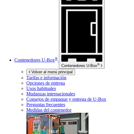
®
Contenedores
U-Box
®
Contenedores
U-Box
Volver al menú principal
Tarifas e información
Opciones de entrega
Usos habituales
Mudanzas internacionales
Consejos de empaque y entrega de
U-Box
Preguntas frecuentes
Medidas del contenedor