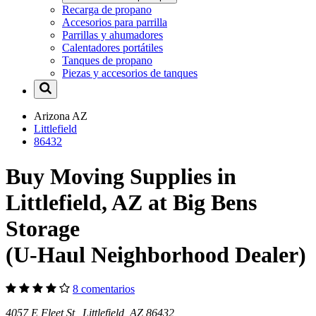
Recarga de propano
Accesorios para parrilla
Parrillas y ahumadores
Calentadores portátiles
Tanques de propano
Piezas y accesorios de tanques
Arizona
AZ
Littlefield
86432
Buy Moving Supplies in
Littlefield, AZ at Big Bens
Storage
(U-Haul Neighborhood Dealer)
8 comentarios
4057 E Fleet St Littlefield, AZ 86432