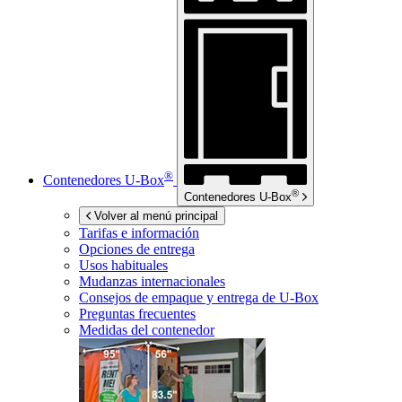
®
Contenedores
U-Box
®
Contenedores
U-Box
Volver al menú principal
Tarifas e información
Opciones de entrega
Usos habituales
Mudanzas internacionales
Consejos de empaque y entrega de
U-Box
Preguntas frecuentes
Medidas del contenedor