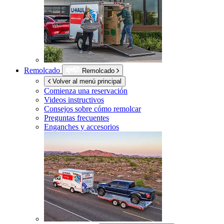
Remolcado
Remolcado
Volver al menú principal
Comienza una reservación
Videos instructivos
Consejos sobre cómo remolcar
Preguntas frecuentes
Enganches y accesorios