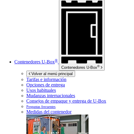
®
Contenedores
U-Box
®
Contenedores
U-Box
Volver al menú principal
Tarifas e información
Opciones de entrega
Usos habituales
Mudanzas internacionales
Consejos de empaque y entrega de
U-Box
Preguntas frecuentes
Medidas del contenedor