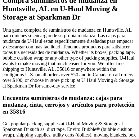
Compra suministros de mudanza en
Huntsville, AL en U-Haul Moving &
Storage at Sparkman Dr
Una gama completa de suministros de mudanza en Huntsville, AL
para quienes se encargan de su propia mudanza. Las cajas para
mudanza de U-Haul están específicamente diseñadas para empacar
y descargar con más facilidad. Tenemos productos para satisfacer
todas tus necesidades de mudanza. Whether its boxes, packing tape,
bubble cushion wrap or any other type of packing supplies, U-Haul
wants to make moving that much easier for you. We offer free
shipping to Huntsville, AL, 35816 or anywhere within the
contiguous U.S. on all orders over $50 and in Canada on all orders
over $100, or choose in-store pick up at U-Haul Moving & Storage
at Sparkman Dr for same-day service!
Encuentra suministros de mudanza: cajas para
mudanza, cinta, cerrojos y artículos para protección
en 35816
Get popular packing supplies at U-Haul Moving & Storage at
Sparkman Dr such as: duct tape, Enviro-Bubble® (bubble cushion
wrap), shipping supplies, utility carts (dollies), moving blankets, box