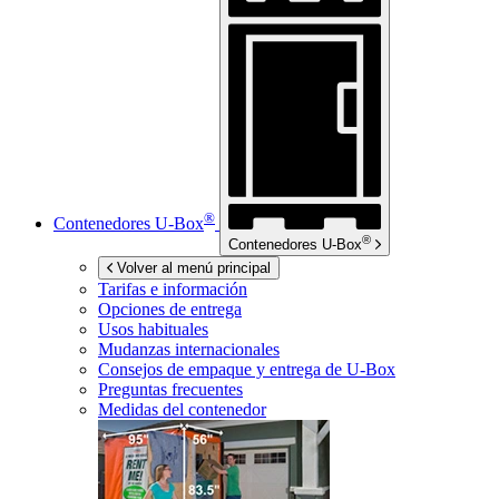
®
Contenedores
U-Box
®
Contenedores
U-Box
Volver al menú principal
Tarifas e información
Opciones de entrega
Usos habituales
Mudanzas internacionales
Consejos de empaque y entrega de
U-Box
Preguntas frecuentes
Medidas del contenedor