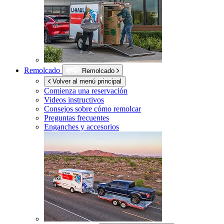
Remolcado
Remolcado
Volver al menú principal
Comienza una reservación
Videos instructivos
Consejos sobre cómo remolcar
Preguntas frecuentes
Enganches y accesorios