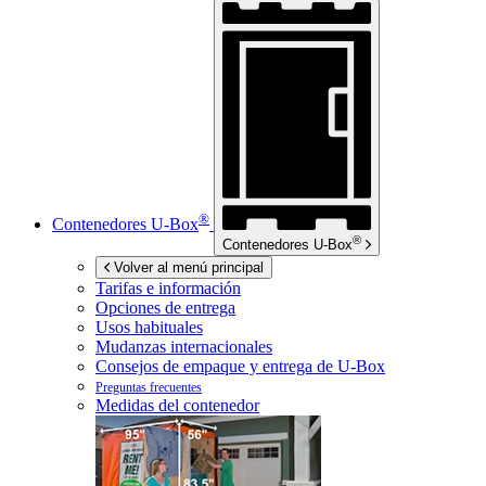
®
Contenedores
U-Box
®
Contenedores
U-Box
Volver al menú principal
Tarifas e información
Opciones de entrega
Usos habituales
Mudanzas internacionales
Consejos de empaque y entrega de
U-Box
Preguntas frecuentes
Medidas del contenedor