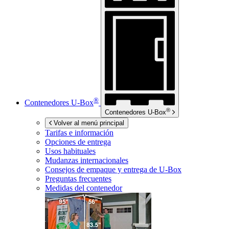
®
Contenedores
U-Box
®
Contenedores
U-Box
Volver al menú principal
Tarifas e información
Opciones de entrega
Usos habituales
Mudanzas internacionales
Consejos de empaque y entrega de
U-Box
Preguntas frecuentes
Medidas del contenedor