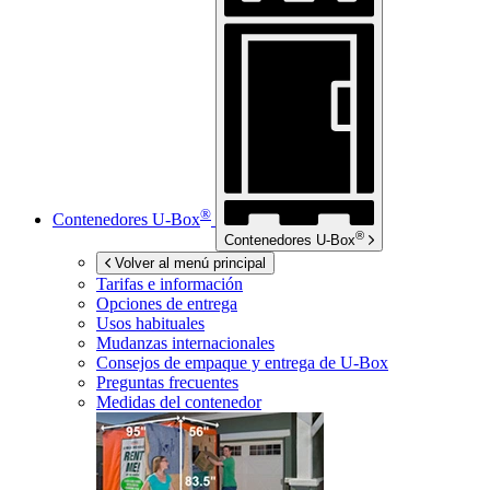
®
Contenedores
U-Box
®
Contenedores
U-Box
Volver al menú principal
Tarifas e información
Opciones de entrega
Usos habituales
Mudanzas internacionales
Consejos de empaque y entrega de
U-Box
Preguntas frecuentes
Medidas del contenedor