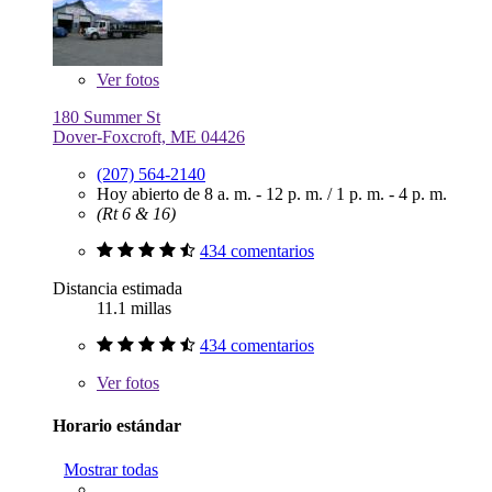
Ver
fotos
180 Summer St
Dover-Foxcroft, ME 04426
(207) 564-2140
Hoy abierto de
8 a. m. - 12 p. m.
/
1 p. m. - 4 p. m.
(Rt 6 & 16)
434 comentarios
Distancia estimada
11.1 millas
434 comentarios
Ver
fotos
Horario estándar
Mostrar todas