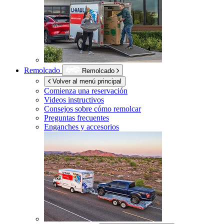
Remolcado
Remolcado
Volver al menú principal
Comienza una reservación
Videos instructivos
Consejos sobre cómo remolcar
Preguntas frecuentes
Enganches y accesorios