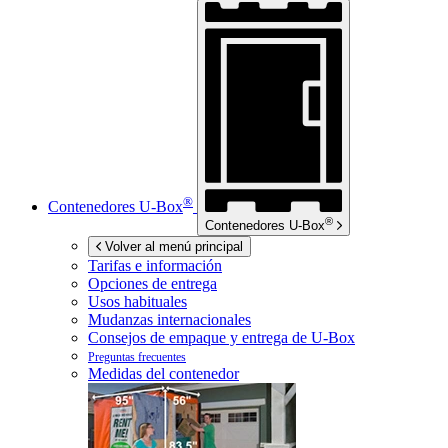
®
Contenedores
U-Box
®
Contenedores
U-Box
Volver al menú principal
Tarifas e información
Opciones de entrega
Usos habituales
Mudanzas internacionales
Consejos de empaque y entrega de
U-Box
Preguntas frecuentes
Medidas del contenedor