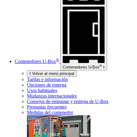
®
Contenedores
U-Box
®
Contenedores
U-Box
Volver al menú principal
Tarifas e información
Opciones de entrega
Usos habituales
Mudanzas internacionales
Consejos de empaque y entrega de
U-Box
Preguntas frecuentes
Medidas del contenedor