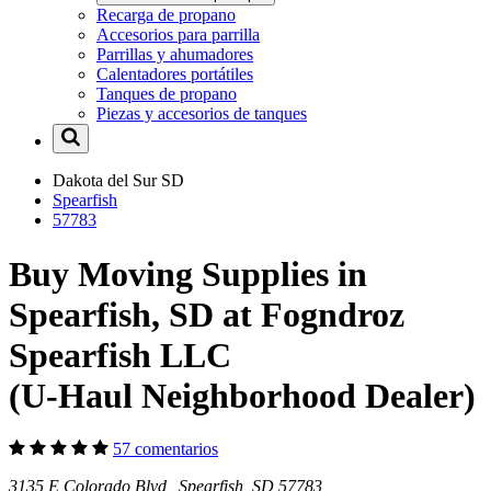
Recarga de propano
Accesorios para parrilla
Parrillas y ahumadores
Calentadores portátiles
Tanques de propano
Piezas y accesorios de tanques
Dakota del Sur
SD
Spearfish
57783
Buy Moving Supplies in
Spearfish, SD at Fogndroz
Spearfish LLC
(U-Haul Neighborhood Dealer)
57 comentarios
3135 E Colorado Blvd Spearfish, SD 57783