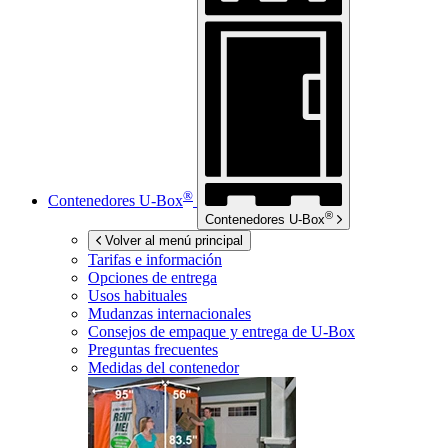
®
Contenedores
U-Box
®
Contenedores
U-Box
Volver al menú principal
Tarifas e información
Opciones de entrega
Usos habituales
Mudanzas internacionales
Consejos de empaque y entrega de
U-Box
Preguntas frecuentes
Medidas del contenedor