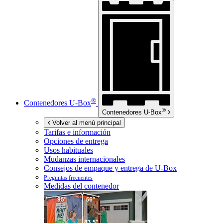
®
Contenedores
U-Box
®
Contenedores
U-Box
Volver al menú principal
Tarifas e información
Opciones de entrega
Usos habituales
Mudanzas internacionales
Consejos de empaque y entrega de
U-Box
Preguntas frecuentes
Medidas del contenedor