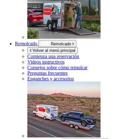
Remolcado
Remolcado
Volver al menú principal
Comienza una reservación
Videos instructivos
Consejos sobre cómo remolcar
Preguntas frecuentes
Enganches y accesorios