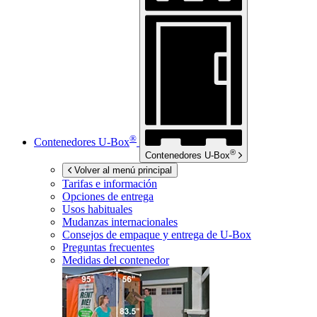
®
Contenedores
U-Box
®
Contenedores
U-Box
Volver al menú principal
Tarifas e información
Opciones de entrega
Usos habituales
Mudanzas internacionales
Consejos de empaque y entrega de
U-Box
Preguntas frecuentes
Medidas del contenedor