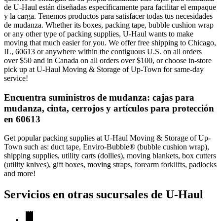
de U-Haul están diseñadas específicamente para facilitar el empaque
y la carga. Tenemos productos para satisfacer todas tus necesidades
de mudanza. Whether its boxes, packing tape, bubble cushion wrap
or any other type of packing supplies, U-Haul wants to make
moving that much easier for you. We offer free shipping to Chicago,
IL, 60613 or anywhere within the contiguous U.S. on all orders
over $50 and in Canada on all orders over $100, or choose in-store
pick up at U-Haul Moving & Storage of Up-Town for same-day
service!
Encuentra suministros de mudanza: cajas para
mudanza, cinta, cerrojos y artículos para protección
en 60613
Get popular packing supplies at U-Haul Moving & Storage of Up-
Town such as: duct tape, Enviro-Bubble® (bubble cushion wrap),
shipping supplies, utility carts (dollies), moving blankets, box cutters
(utility knives), gift boxes, moving straps, forearm forklifts, padlocks
and more!
Servicios en otras sucursales de
U-Haul