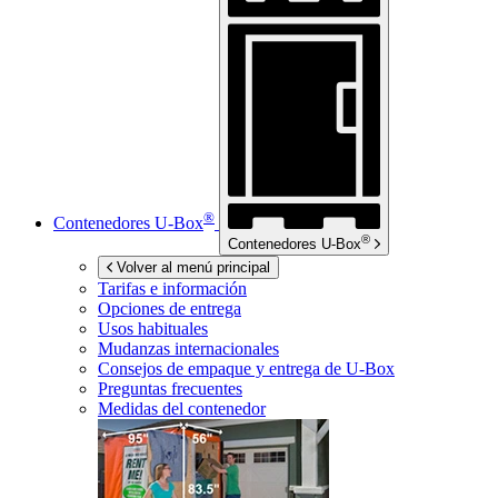
®
Contenedores
U-Box
®
Contenedores
U-Box
Volver al menú principal
Tarifas e información
Opciones de entrega
Usos habituales
Mudanzas internacionales
Consejos de empaque y entrega de
U-Box
Preguntas frecuentes
Medidas del contenedor