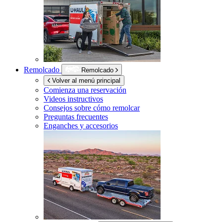
Remolcado
Remolcado
Volver al menú principal
Comienza una reservación
Videos instructivos
Consejos sobre cómo remolcar
Preguntas frecuentes
Enganches y accesorios