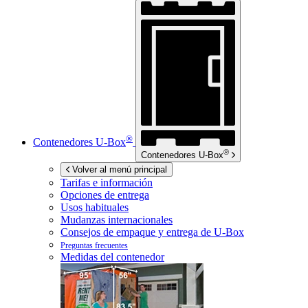
®
Contenedores
U-Box
®
Contenedores
U-Box
Volver al menú principal
Tarifas e información
Opciones de entrega
Usos habituales
Mudanzas internacionales
Consejos de empaque y entrega de
U-Box
Preguntas frecuentes
Medidas del contenedor