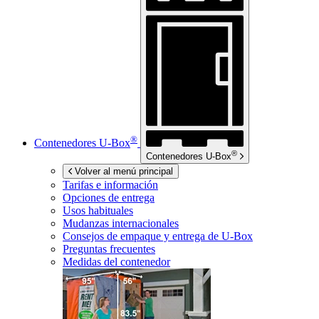
®
Contenedores
U-Box
®
Contenedores
U-Box
Volver al menú principal
Tarifas e información
Opciones de entrega
Usos habituales
Mudanzas internacionales
Consejos de empaque y entrega de
U-Box
Preguntas frecuentes
Medidas del contenedor