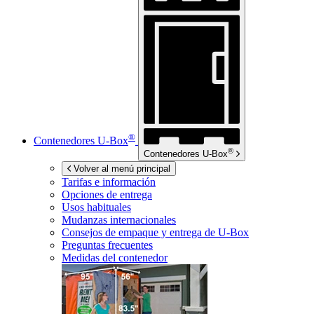
®
Contenedores
U-Box
®
Contenedores
U-Box
Volver al menú principal
Tarifas e información
Opciones de entrega
Usos habituales
Mudanzas internacionales
Consejos de empaque y entrega de
U-Box
Preguntas frecuentes
Medidas del contenedor