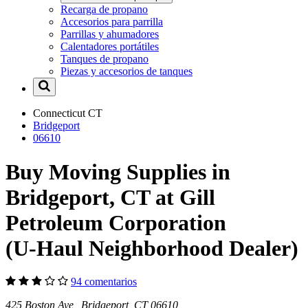
Recarga de propano
Accesorios para parrilla
Parrillas y ahumadores
Calentadores portátiles
Tanques de propano
Piezas y accesorios de tanques
Connecticut
CT
Bridgeport
06610
Buy Moving Supplies in
Bridgeport, CT at Gill
Petroleum Corporation
(U-Haul Neighborhood Dealer)
94 comentarios
425 Boston Ave Bridgeport, CT 06610