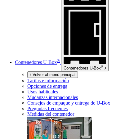
®
Contenedores
U-Box
®
Contenedores
U-Box
Volver al menú principal
Tarifas e información
Opciones de entrega
Usos habituales
Mudanzas internacionales
Consejos de empaque y entrega de
U-Box
Preguntas frecuentes
Medidas del contenedor