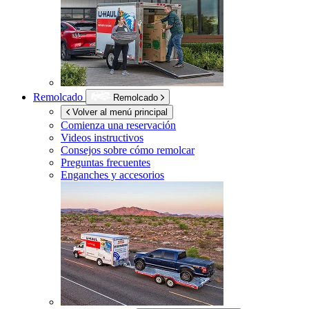
Remolcado
Remolcado
Volver al menú principal
Comienza una reservación
Videos instructivos
Consejos sobre cómo remolcar
Preguntas frecuentes
Enganches y accesorios