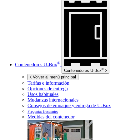
®
Contenedores
U-Box
®
Contenedores
U-Box
Volver al menú principal
Tarifas e información
Opciones de entrega
Usos habituales
Mudanzas internacionales
Consejos de empaque y entrega de
U-Box
Preguntas frecuentes
Medidas del contenedor