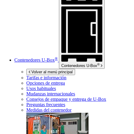
®
Contenedores
U-Box
®
Contenedores
U-Box
Volver al menú principal
Tarifas e información
Opciones de entrega
Usos habituales
Mudanzas internacionales
Consejos de empaque y entrega de
U-Box
Preguntas frecuentes
Medidas del contenedor