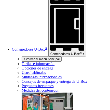
®
Contenedores
U-Box
®
Contenedores
U-Box
Volver al menú principal
Tarifas e información
Opciones de entrega
Usos habituales
Mudanzas internacionales
Consejos de empaque y entrega de
U-Box
Preguntas frecuentes
Medidas del contenedor