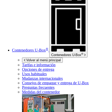
®
Contenedores
U-Box
®
Contenedores
U-Box
Volver al menú principal
Tarifas e información
Opciones de entrega
Usos habituales
Mudanzas internacionales
Consejos de empaque y entrega de
U-Box
Preguntas frecuentes
Medidas del contenedor