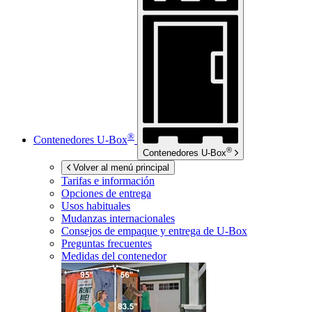
®
Contenedores
U-Box
®
Contenedores
U-Box
Volver al menú principal
Tarifas e información
Opciones de entrega
Usos habituales
Mudanzas internacionales
Consejos de empaque y entrega de
U-Box
Preguntas frecuentes
Medidas del contenedor