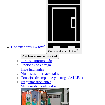
®
Contenedores
U-Box
®
Contenedores
U-Box
Volver al menú principal
Tarifas e información
Opciones de entrega
Usos habituales
Mudanzas internacionales
Consejos de empaque y entrega de
U-Box
Preguntas frecuentes
Medidas del contenedor