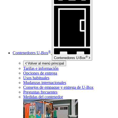
®
Contenedores
U-Box
®
Contenedores
U-Box
Volver al menú principal
Tarifas e información
Opciones de entrega
Usos habituales
Mudanzas internacionales
Consejos de empaque y entrega de
U-Box
Preguntas frecuentes
Medidas del contenedor