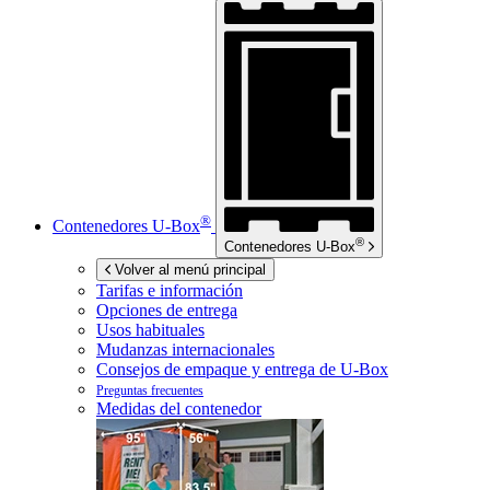
®
Contenedores
U-Box
®
Contenedores
U-Box
Volver al menú principal
Tarifas e información
Opciones de entrega
Usos habituales
Mudanzas internacionales
Consejos de empaque y entrega de
U-Box
Preguntas frecuentes
Medidas del contenedor