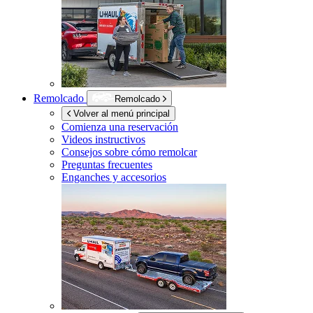
Remolcado
Remolcado
Volver al menú principal
Comienza una reservación
Videos instructivos
Consejos sobre cómo remolcar
Preguntas frecuentes
Enganches y accesorios