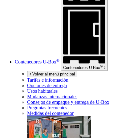
®
Contenedores
U-Box
®
Contenedores
U-Box
Volver al menú principal
Tarifas e información
Opciones de entrega
Usos habituales
Mudanzas internacionales
Consejos de empaque y entrega de
U-Box
Preguntas frecuentes
Medidas del contenedor