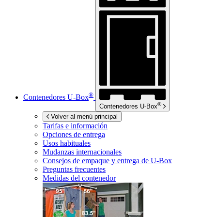
®
Contenedores
U-Box
®
Contenedores
U-Box
Volver al menú principal
Tarifas e información
Opciones de entrega
Usos habituales
Mudanzas internacionales
Consejos de empaque y entrega de
U-Box
Preguntas frecuentes
Medidas del contenedor