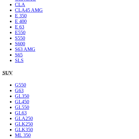
CLA
CLA45 AMG
E 350
E 400
E 63
E550
S550
S600
S63 AMG
S65
SLS
SUV
G550
G63
GL350
GL450
GL550
GL63
GLA250
GLK250
GLK350
ML 350