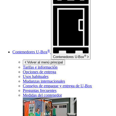
®
Contenedores
U-Box
®
Contenedores
U-Box
Volver al menú principal
Tarifas e información
Opciones de entrega
Usos habituales
Mudanzas internacionales
Consejos de empaque y entrega de
U-Box
Preguntas frecuentes
Medidas del contenedor