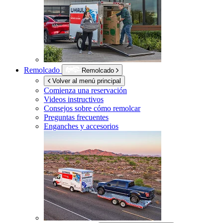
Remolcado
Remolcado
Volver al menú principal
Comienza una reservación
Videos instructivos
Consejos sobre cómo remolcar
Preguntas frecuentes
Enganches y accesorios