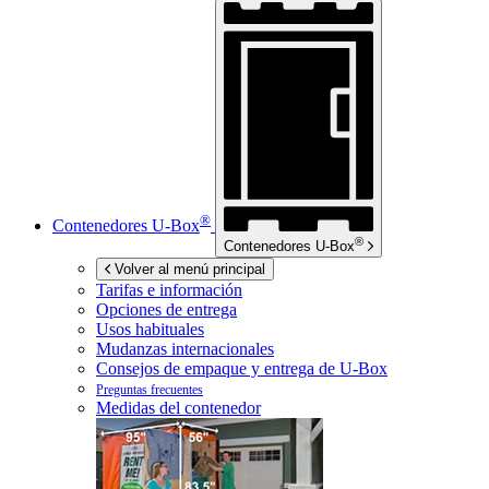
®
Contenedores
U-Box
®
Contenedores
U-Box
Volver al menú principal
Tarifas e información
Opciones de entrega
Usos habituales
Mudanzas internacionales
Consejos de empaque y entrega de
U-Box
Preguntas frecuentes
Medidas del contenedor